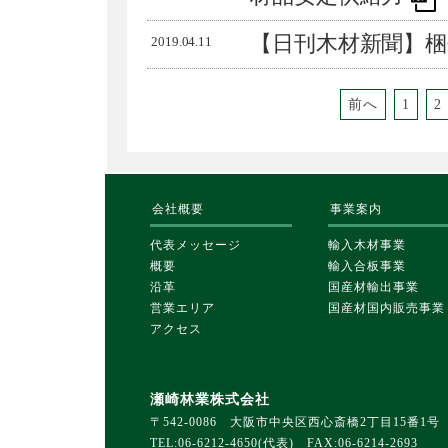
【日刊木材新聞】梱
2019.04.11
前へ
1
2
会社概要
事業案内
代表メッセージ
輸入木材事業
概要
輸入合板事業
沿革
国産材輸出事業
営業エリア
国産材国内販売事業
アクセス
瀬崎林業株式会社
〒542-0086 大阪市中央区西心斎橋2丁目15番1号
TEL:06-6212-4650(代表) FAX:06-6214-2693