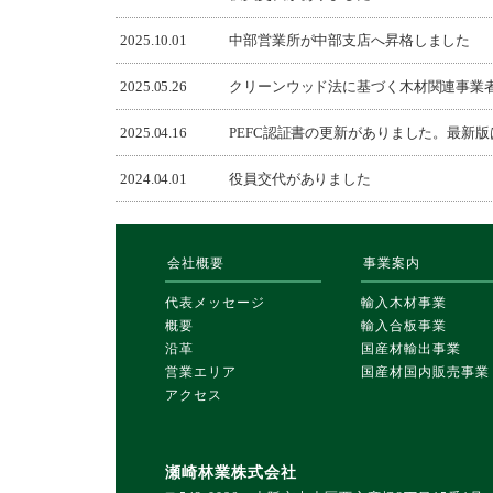
2025.10.01
中部営業所が中部支店へ昇格しました
2025.05.26
クリーンウッド法に基づく木材関連事業者となり
2025.04.16
PEFC認証書の更新がありました。最新
2024.04.01
役員交代がありました
会社概要
事業案内
代表メッセージ
輸入木材事業
概要
輸入合板事業
沿革
国産材輸出事業
営業エリア
国産材国内販売事業
アクセス
瀬崎林業株式会社